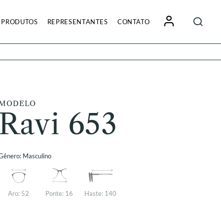
Pesquisa
PRODUTOS
REPRESENTANTES
CONTATO
por:
MODELO
Ravi 653
Gênero:
Masculino
Aro:
52
Ponte:
16
Haste:
140