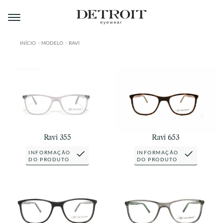
Pular
Pular
para
para
navegação
o
conteúdo
INÍCIO
MODELO
RAVI
ÁREA DO LOJISTA
A DETROIT
A MONTMARTRE
PRODUTOS
Ravi 355
Ravi 653
CONTATO
INFORMAÇÃO
INFORMAÇÃO
DO PRODUTO
DO PRODUTO