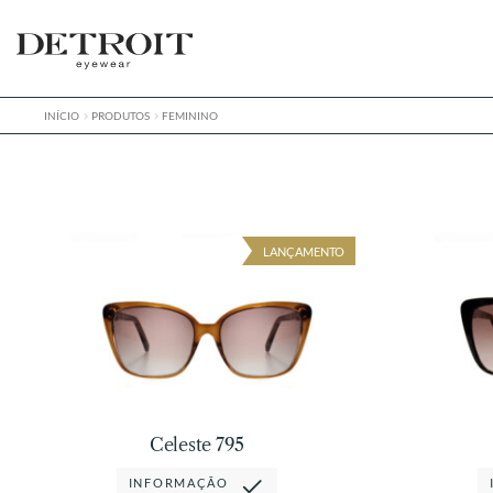
Pular
Pular
para
para
navegação
o
conteúdo
INÍCIO
PRODUTOS
FEMININO
LANÇAMENTO
Celeste 795
INFORMAÇÃO