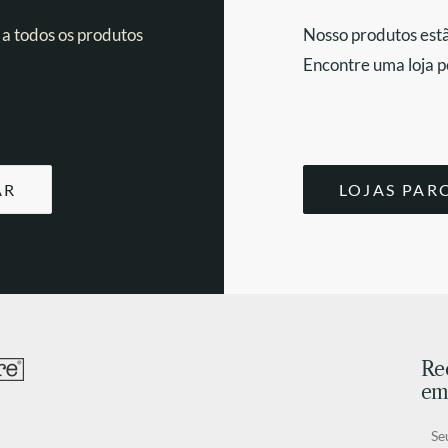
 a todos os produtos
Nosso produtos estã
Encontre uma loja p
AR
LOJAS PAR
Re
ema