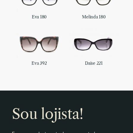
Eva 180
Melinda 180
Eva 392
Daise 221
Sou lojista!