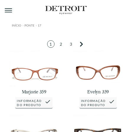
Pular
Pular
para
para
navegação
o
conteúdo
INÍCIO
PONTE
17
ÁREA DO LOJISTA
1
2
3
A DETROIT
A MONTMARTRE
PRODUTOS
CONTATO
Marjorie 359
Evelyn 359
INFORMAÇÃO
INFORMAÇÃO
DO PRODUTO
DO PRODUTO