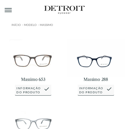
Pular
Pular
para
para
navegação
o
conteúdo
INÍCIO
MODELO
MASSIMO
ÁREA DO LOJISTA
A DETROIT
A MONTMARTRE
PRODUTOS
Massimo 653
Massimo 288
CONTATO
INFORMAÇÃO
INFORMAÇÃO
DO PRODUTO
DO PRODUTO