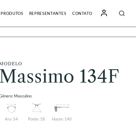
Pesquisa
PRODUTOS
REPRESENTANTES
CONTATO
por:
MODELO
Massimo 134F
Gênero:
Masculino
Aro:
54
Ponte:
18
Haste:
140