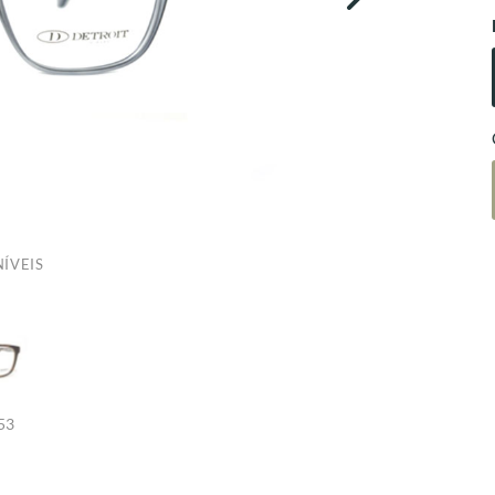
ÍVEIS
53