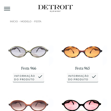
Pular
Pular
para
para
navegação
o
conteúdo
INÍCIO
MODELO
FESTA
ÁREA DO LOJISTA
A DETROIT
A MONTMARTRE
PRODUTOS
Festa 966
Festa 965
CONTATO
INFORMAÇÃO
INFORMAÇÃO
DO PRODUTO
DO PRODUTO