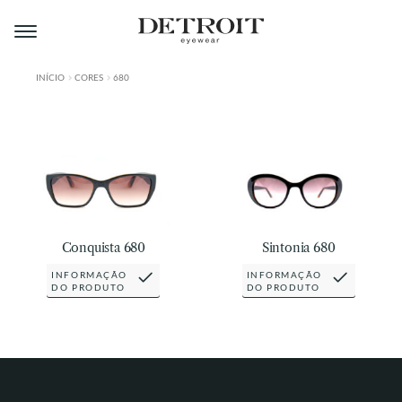
Pular
Pular
para
para
navegação
o
conteúdo
INÍCIO
CORES
680
ÁREA DO LOJISTA
A DETROIT
A MONTMARTRE
PRODUTOS
Conquista 680
Sintonia 680
CONTATO
INFORMAÇÃO
INFORMAÇÃO
DO PRODUTO
DO PRODUTO