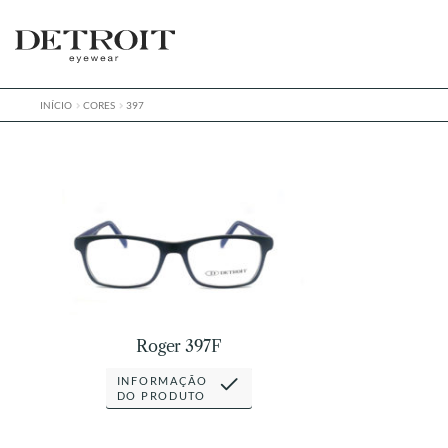
Pular
Pular
para
para
navegação
o
conteúdo
INÍCIO
CORES
397
Roger 397F
INFORMAÇÃO
DO PRODUTO