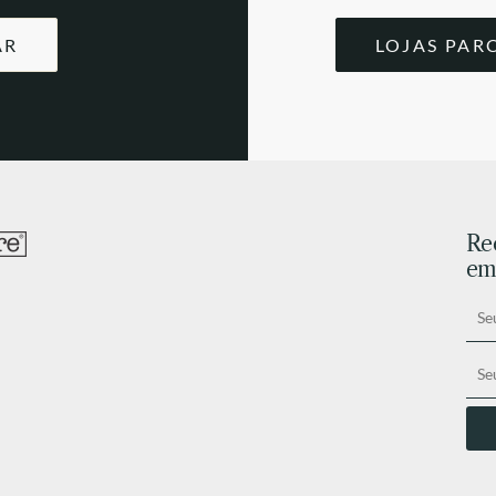
AR
LOJAS PAR
Re
ema