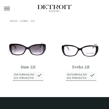
Pular
Pular
para
para
navegação
o
conteúdo
INÍCIO
CORES
221
ÁREA DO LOJISTA
A DETROIT
A MONTMARTRE
PRODUTOS
Daise 221
Evelyn 221
CONTATO
INFORMAÇÃO
INFORMAÇÃO
DO PRODUTO
DO PRODUTO