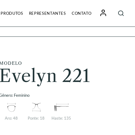
Pesquisa
PRODUTOS
REPRESENTANTES
CONTATO
por:
MODELO
Evelyn 221
Gênero:
Feminino
Aro:
48
Ponte:
18
Haste:
135