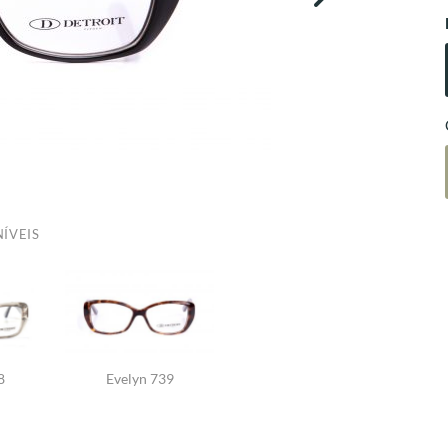
ÍVEIS
8
Evelyn 739