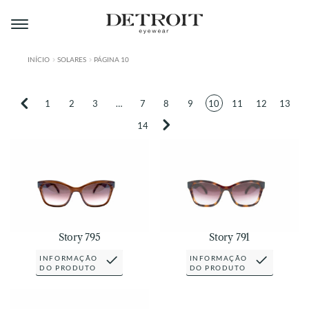
Pular
Pular
para
para
navegação
o
conteúdo
INÍCIO
SOLARES
PÁGINA 10
ÁREA DO LOJISTA
1
2
3
…
7
8
9
10
11
12
13
A DETROIT
14
A MONTMARTRE
PRODUTOS
CONTATO
Story 795
Story 791
INFORMAÇÃO
INFORMAÇÃO
DO PRODUTO
DO PRODUTO