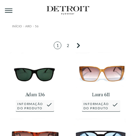
Pular
Pular
para
para
navegação
o
conteúdo
INÍCIO
ARO
56
ÁREA DO LOJISTA
1
2
A DETROIT
A MONTMARTRE
PRODUTOS
CONTATO
Adam 136
Laura 611
INFORMAÇÃO
INFORMAÇÃO
DO PRODUTO
DO PRODUTO