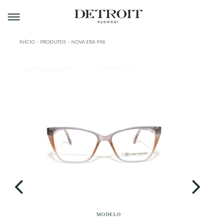
Pular
Pular
para
para
navegação
o
conteúdo
INÍCIO
PRODUTOS
NOVA ERA 998
ÁREA DO LOJISTA
A DETROIT
A MONTMARTRE
PRODUTOS
CONTATO
MODELO