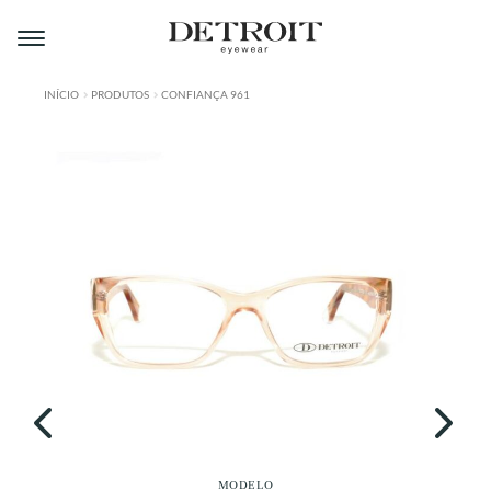
Pular
Pular
para
para
navegação
o
conteúdo
INÍCIO
PRODUTOS
CONFIANÇA 961
ÁREA DO LOJISTA
A DETROIT
A MONTMARTRE
PRODUTOS
CONTATO
MODELO