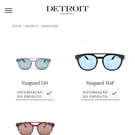
Pular
Pular
para
para
navegação
o
conteúdo
INÍCIO
MODELO
VANGUARD
ÁREA DO LOJISTA
A DETROIT
A MONTMARTRE
PRODUTOS
Vanguard 120
Vanguard 514F
CONTATO
INFORMAÇÃO
INFORMAÇÃO
DO PRODUTO
DO PRODUTO