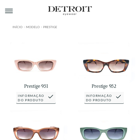
Pular
Pular
para
para
navegação
o
conteúdo
INÍCIO
MODELO
PRESTIGE
ÁREA DO LOJISTA
A DETROIT
A MONTMARTRE
PRODUTOS
Prestige 951
Prestige 952
CONTATO
INFORMAÇÃO
INFORMAÇÃO
DO PRODUTO
DO PRODUTO