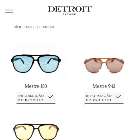
Pular
Pular
para
para
navegação
o
conteúdo
INÍCIO
MODELO
MESTRE
ÁREA DO LOJISTA
A DETROIT
A MONTMARTRE
PRODUTOS
Mestre 180
Mestre 943
CONTATO
INFORMAÇÃO
INFORMAÇÃO
DO PRODUTO
DO PRODUTO