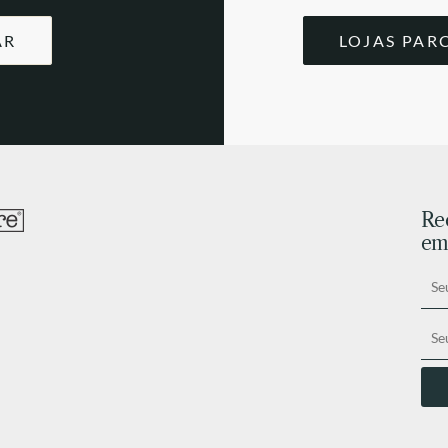
AR
LOJAS PAR
Re
ema