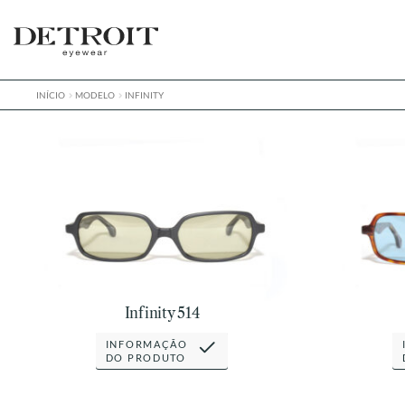
Pular
Pular
para
para
navegação
o
conteúdo
INÍCIO
MODELO
INFINITY
Infinity 514
INFORMAÇÃO
DO PRODUTO