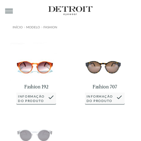
Pular
Pular
para
para
navegação
o
conteúdo
INÍCIO
MODELO
FASHION
ÁREA DO LOJISTA
A DETROIT
A MONTMARTRE
PRODUTOS
Fashion 192
Fashion 707
CONTATO
INFORMAÇÃO
INFORMAÇÃO
DO PRODUTO
DO PRODUTO