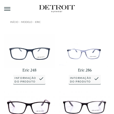
Pular
Pular
para
para
navegação
o
conteúdo
INÍCIO
MODELO
ERIC
ÁREA DO LOJISTA
A DETROIT
A MONTMARTRE
PRODUTOS
Eric 248
Eric 286
CONTATO
INFORMAÇÃO
INFORMAÇÃO
DO PRODUTO
DO PRODUTO