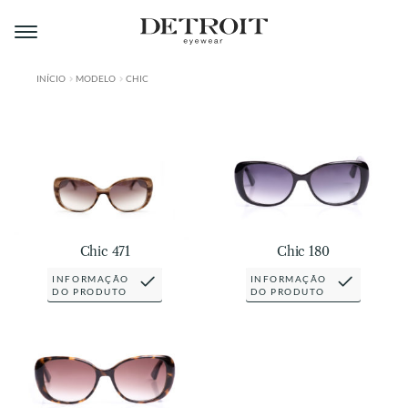
Pular
Pular
para
para
navegação
o
conteúdo
INÍCIO
MODELO
CHIC
ÁREA DO LOJISTA
A DETROIT
A MONTMARTRE
PRODUTOS
Chic 471
Chic 180
CONTATO
INFORMAÇÃO
INFORMAÇÃO
DO PRODUTO
DO PRODUTO