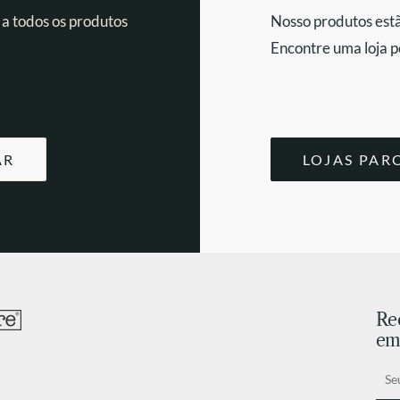
 a todos os produtos
Nosso produtos estã
Encontre uma loja p
AR
LOJAS PAR
Re
ema