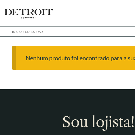
Pular
Pular
para
para
navegação
o
conteúdo
INÍCIO
CORES
926
Nenhum produto foi encontrado para a sua
Sou lojista!