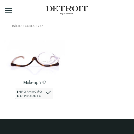
Pular
Pular
para
para
navegação
o
conteúdo
INÍCIO
CORES
747
ÁREA DO LOJISTA
A DETROIT
A MONTMARTRE
PRODUTOS
Makeup 747
CONTATO
INFORMAÇÃO
DO PRODUTO