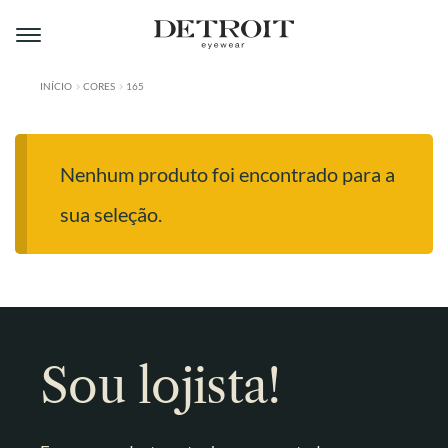
Pular
Pular
para
para
navegação
o
conteúdo
INÍCIO
CORES
165
ÁREA DO LOJISTA
A DETROIT
Nenhum produto foi encontrado para a
A MONTMARTRE
sua seleção.
PRODUTOS
CONTATO
Sou lojista!