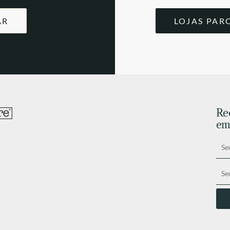
AR
LOJAS PAR
Re
ema