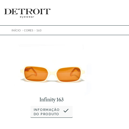
Pular
Pular
para
para
navegação
o
conteúdo
INÍCIO
CORES
163
Infinity 163
INFORMAÇÃO
DO PRODUTO