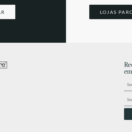
AR
LOJAS PAR
Re
ema