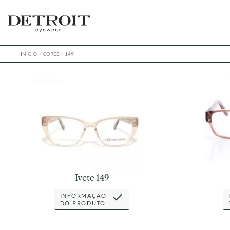
Pular
Pular
para
para
navegação
o
conteúdo
INÍCIO
CORES
149
Ivete 149
INFORMAÇÃO
DO PRODUTO