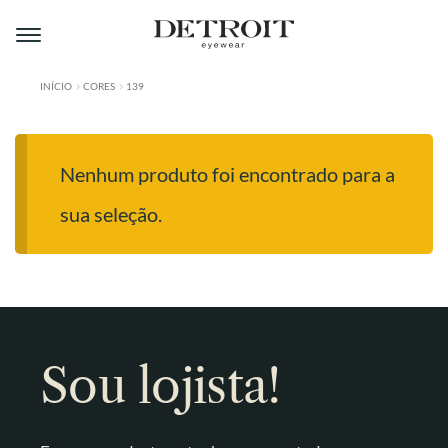
Pular
Pular
para
para
navegação
o
conteúdo
INÍCIO
CORES
139
ÁREA DO LOJISTA
A DETROIT
Nenhum produto foi encontrado para a
A MONTMARTRE
sua seleção.
PRODUTOS
CONTATO
Sou lojista!