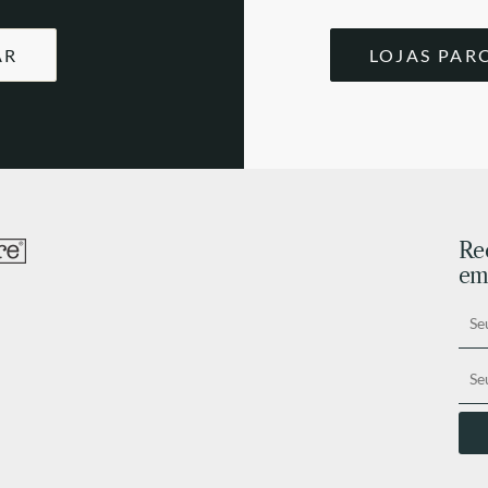
AR
LOJAS PAR
Re
ema