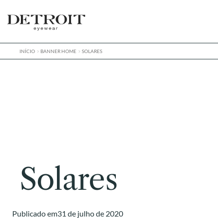
Pular
Pular
para
para
navegação
o
conteúdo
INÍCIO
BANNER HOME
SOLARES
Solares
Publicado em
31 de julho de 2020