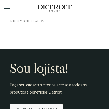
Pular
Pular
para
para
navegação
o
conteúdo
INÍCIO
YURIKO OTICA LTDA
ÁREA DO LOJISTA
A DETROIT
A MONTMARTRE
PRODUTOS
Sou lojista!
CONTATO
Faça seu cadastro e tenha acesso a todos os
produtos e benefícios Detroit.
QUERO ME CADASTRAR