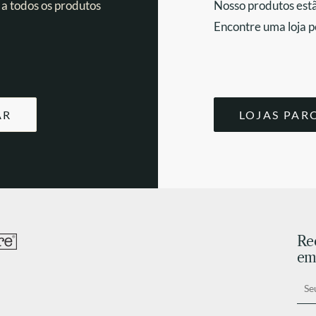
 a todos os produtos
Nosso produtos estã
Encontre uma loja p
AR
LOJAS PAR
Re
ema