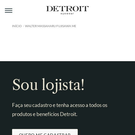
Pular
Pular
para
para
navegação
o
conteúdo
INÍCIO
WALTER MASSAHARU FUJISAWA ME
ÁREA DO LOJISTA
A DETROIT
A MONTMARTRE
PRODUTOS
Sou lojista!
CONTATO
Faça seu cadastro e tenha acesso a todos os
produtos e benefícios Detroit.
QUERO ME CADASTRAR