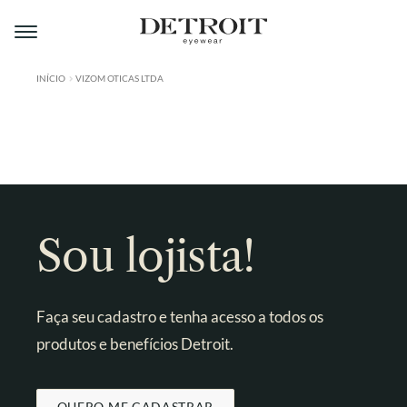
Pular
Pular
para
para
navegação
o
conteúdo
INÍCIO
VIZOM OTICAS LTDA
ÁREA DO LOJISTA
A DETROIT
A MONTMARTRE
PRODUTOS
Sou lojista!
CONTATO
Faça seu cadastro e tenha acesso a todos os
produtos e benefícios Detroit.
QUERO ME CADASTRAR