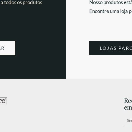
 a todos os produtos
Nosso produtos estã
Encontre uma loja p
AR
LOJAS PAR
Re
ema