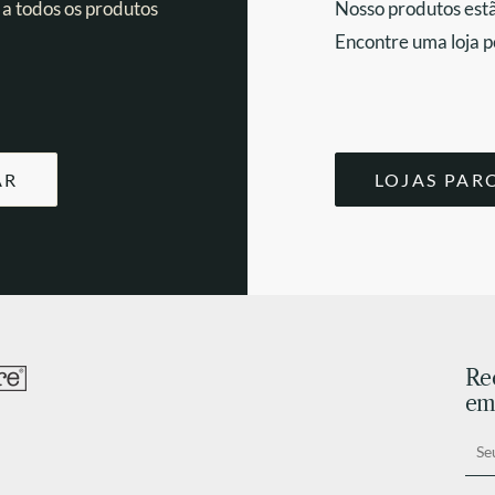
 a todos os produtos
Nosso produtos estã
Encontre uma loja p
AR
LOJAS PAR
Re
ema