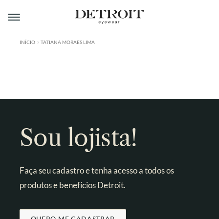
Pular
Pular
para
para
navegação
o
conteúdo
INÍCIO
TATIANA MORAES LIMA
ÁREA DO LOJISTA
A DETROIT
A MONTMARTRE
PRODUTOS
Sou lojista!
CONTATO
Faça seu cadastro e tenha acesso a todos os
produtos e benefícios Detroit.
QUERO ME CADASTRAR