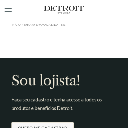
Pular
Pular
para
para
navegação
o
conteúdo
INÍCIO
TAHARA & YAMADA LTDA – ME
ÁREA DO LOJISTA
A DETROIT
A MONTMARTRE
PRODUTOS
Sou lojista!
CONTATO
Faça seu cadastro e tenha acesso a todos os
produtos e benefícios Detroit.
QUERO ME CADASTRAR