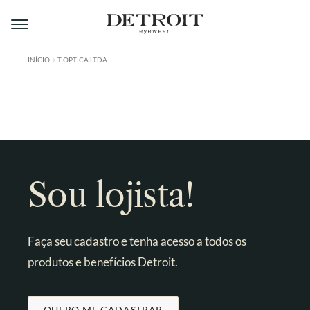
Pular
Pular
para
para
navegação
o
conteúdo
INÍCIO
T OPTICA LTDA
ÁREA DO LOJISTA
A DETROIT
A MONTMARTRE
PRODUTOS
Sou lojista!
CONTATO
Faça seu cadastro e tenha acesso a todos os
produtos e benefícios Detroit.
QUERO ME CADASTRAR