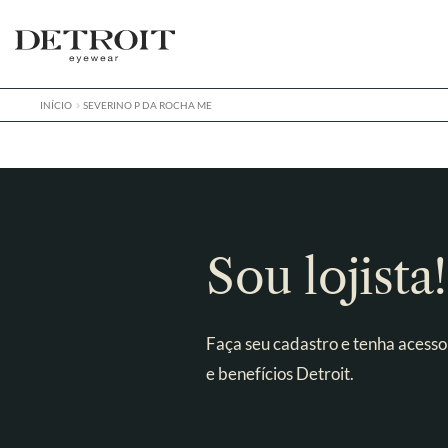
Pular
Pular
para
para
navegação
o
conteúdo
INÍCIO
SEVERINO P DA ROCHA ME
Sou lojista!
Faça seu cadastro e tenha acesso
e benefícios Detroit.