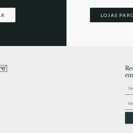
AR
LOJAS PAR
Re
ema