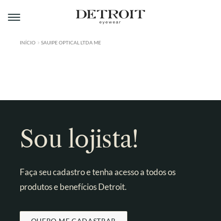
Pular
Pular
para
para
navegação
o
conteúdo
INÍCIO
SAUIPE OPTICAL LTDA ME
ÁREA DO LOJISTA
A DETROIT
A MONTMARTRE
PRODUTOS
Sou lojista!
CONTATO
Faça seu cadastro e tenha acesso a todos os
produtos e benefícios Detroit.
QUERO ME CADASTRAR