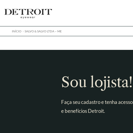
Pular
Pular
para
para
navegação
o
conteúdo
INÍCIO
SALVO & SALVO LTDA – ME
Sou lojista!
Faça seu cadastro e tenha acesso
e benefícios Detroit.