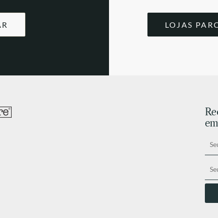
AR
LOJAS PAR
Re
ema