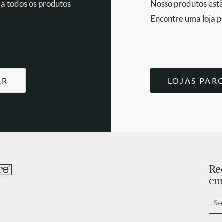
 a todos os produtos
Nosso produtos estã
Encontre uma loja p
AR
LOJAS PAR
Re
ema