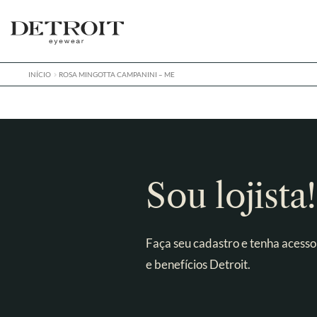
Pular
Pular
para
para
navegação
o
conteúdo
INÍCIO
ROSA MINGOTTA CAMPANINI – ME
Sou lojista!
Faça seu cadastro e tenha acesso
e benefícios Detroit.