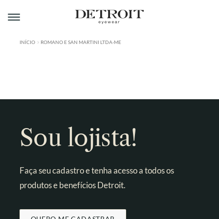
Pular
Pular
para
para
navegação
o
conteúdo
INÍCIO
ROMANO E SAN MARTINI LTDA-ME
ÁREA DO LOJISTA
A DETROIT
A MONTMARTRE
PRODUTOS
Sou lojista!
CONTATO
Faça seu cadastro e tenha acesso a todos os
produtos e benefícios Detroit.
QUERO ME CADASTRAR