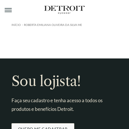
Pular
Pular
para
para
navegação
o
conteúdo
INÍCIO
ROBERTA EMILIANA OLIVEIRA DA SILVA ME
ÁREA DO LOJISTA
A DETROIT
A MONTMARTRE
PRODUTOS
Sou lojista!
CONTATO
Faça seu cadastro e tenha acesso a todos os
produtos e benefícios Detroit.
QUERO ME CADASTRAR