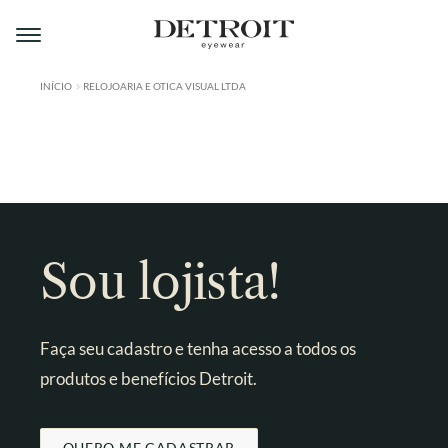
Pular
Pular
para
para
navegação
o
conteúdo
INÍCIO
RELOJOARIA E OTICA VISUAL LTDA
ÁREA DO LOJISTA
A DETROIT
A MONTMARTRE
PRODUTOS
Sou lojista!
CONTATO
Faça seu cadastro e tenha acesso a todos os
produtos e benefícios Detroit.
QUERO ME CADASTRAR