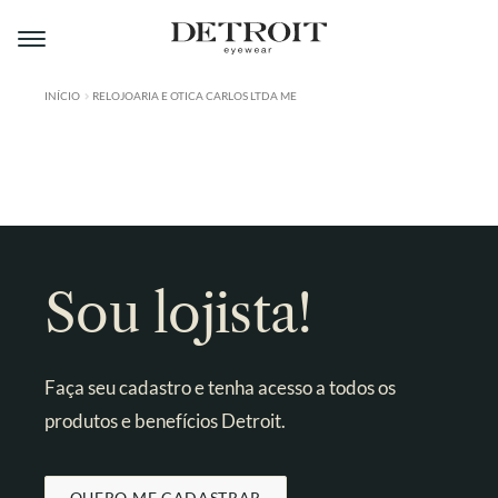
Pular
Pular
para
para
navegação
o
conteúdo
INÍCIO
RELOJOARIA E OTICA CARLOS LTDA ME
ÁREA DO LOJISTA
A DETROIT
A MONTMARTRE
PRODUTOS
Sou lojista!
CONTATO
Faça seu cadastro e tenha acesso a todos os
produtos e benefícios Detroit.
QUERO ME CADASTRAR