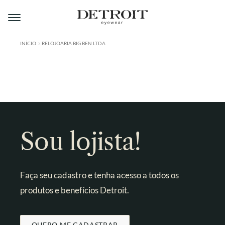
Pular
Pular
para
para
navegação
o
conteúdo
INÍCIO
RELOJOARIA BIG BEN LTDA
ÁREA DO LOJISTA
A DETROIT
A MONTMARTRE
PRODUTOS
Sou lojista!
CONTATO
Faça seu cadastro e tenha acesso a todos os
produtos e benefícios Detroit.
QUERO ME CADASTRAR