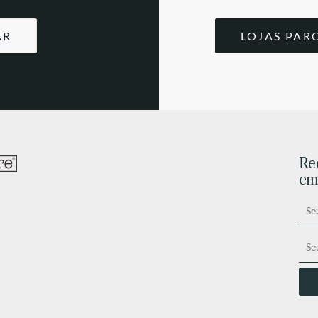
AR
LOJAS PAR
Re
ema