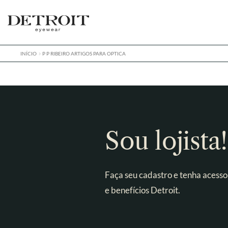
Pular
Pular
para
para
navegação
o
conteúdo
INÍCIO
P P RIBEIRO ARTIGOS PARA OPTICA
Sou lojista!
Faça seu cadastro e tenha acesso
e benefícios Detroit.